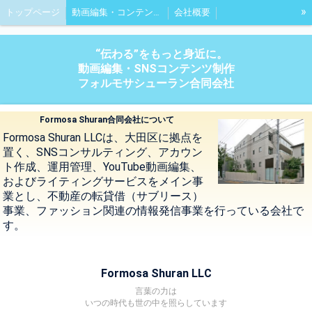
»
トップページ
動画編集・コンテンツ制作サービス説明
会社概要
渋谷、恵比寿、表参道、青山を紹介するブログ
“伝わる”をもっと身近に。
動画編集・SNSコンテンツ制作
フォルモサシューラン合同会社
Formosa Shuran合同会社について
Formosa Shuran LLCは、大田区に拠点を
置く、SNSコンサルティング、アカウン
ト作成、運用管理、YouTube動画編集、
およびライティングサービスをメイン事
業とし、不動産の転貸借（サブリース）
事業、ファッション関連の情報発信事業を行っている会社で
す。
Formosa Shuran LLC
言葉の力は
いつの時代も世の中を照らしています